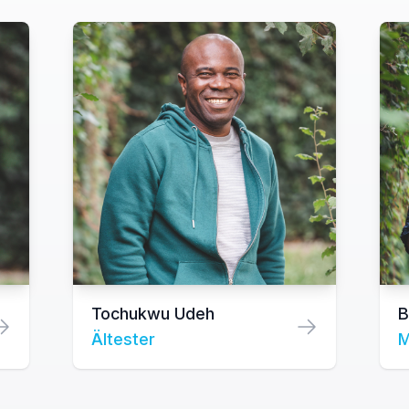
Tochukwu Udeh
B
Ältester
M